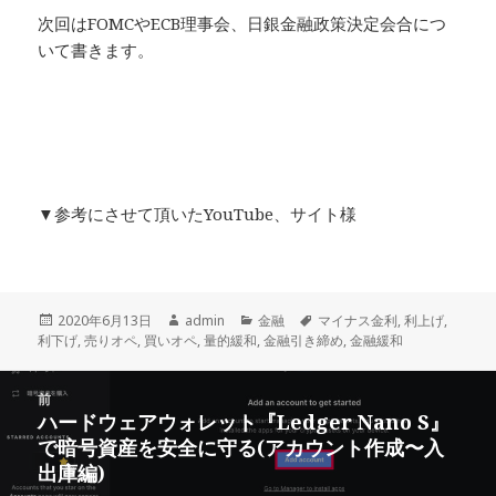
次回はFOMCやECB理事会、日銀金融政策決定会合につ
いて書きます。
▼参考にさせて頂いたYouTube、サイト様
投
2020年6月13日
作
admin
カ
金融
タ
マイナス金利
,
利上げ
,
利下げ
稿
,
売りオペ
,
買いオペ
成
,
量的緩和
,
テ
金融引き締め
グ
,
金融緩和
日:
者
ゴ
リ
投
前
ー
稿
ハードウェアウォレット『Ledger Nano S』
前
ナ
で暗号資産を安全に守る(アカウント作成〜入
の
ビ
出庫編)
投
ゲ